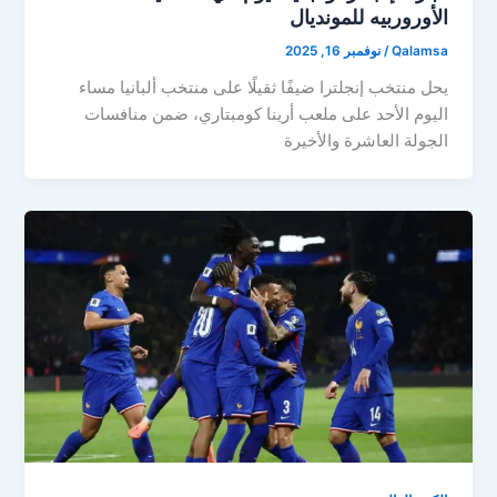
الأوروربيه للمونديال
Qalamsa
/
نوفمبر 16, 2025
يحل منتخب إنجلترا ضيفًا ثقيلًا على منتخب ألبانيا مساء
اليوم الأحد على ملعب أرينا كومبتاري، ضمن منافسات
الجولة العاشرة والأخيرة