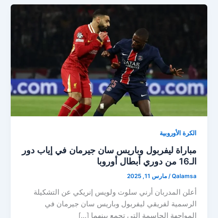
الكرة الأوروبية
مباراة ليفربول وباريس سان جيرمان في إياب دور
الـ16 من دوري أبطال أوروبا
Qalamsa
/
مارس 11, 2025
أعلن المدربان أرني سلوت ولويس إنريكي عن التشكيلة
الرسمية لفريقي ليفربول وباريس سان جيرمان في
المواجهة الحاسمة التي تجمع بينهما […]