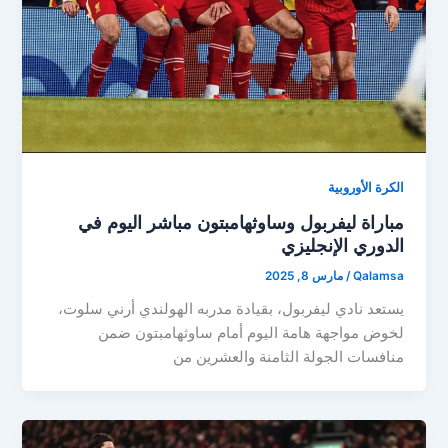
الكرة الأوروبية
مباراة ليفربول وساوثهامبتون مباشر اليوم في
الدوري الإنجليزي
Qalamsa
/
مارس 8, 2025
يستعد نادي ليفربول، بقيادة مدربه الهولندي أرني سلوت،
لخوض مواجهة هامة اليوم أمام ساوثهامبتون ضمن
منافسات الجولة الثامنة والعشرين من