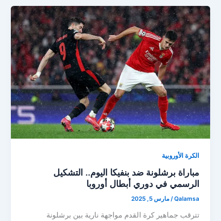
الكرة الأوروبية
مباراة برشلونة ضد بنفيكا اليوم.. التشكيل
الرسمي في دوري أبطال أوروبا
Qalamsa
/
مارس 5, 2025
تترقب جماهير كرة القدم مواجهة نارية بين برشلونة